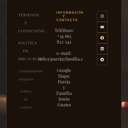
INFORMACIÓN
TÉRMINOS
Y
CONTACTO
Y
Teléfono:
CONDICIONES
+34 665
822 542
POLÍTICA
DE
e-mail:
info@parejayfamilia.com
PRIVACIDAD
Google
Consentimiento
Maps:
imágenes
Pareja
y
Política
Familia
Jonàs
de
Gnana
cookies